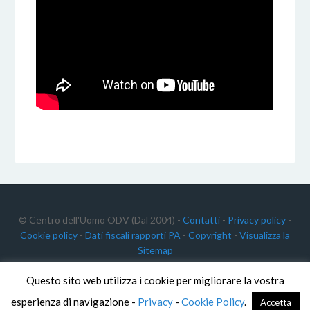
© Centro dell'Uomo ODV (Dal 2004) -
Contatti
-
Privacy policy
-
Cookie policy
-
Dati fiscali rapporti PA
-
Copyright
-
Visualizza la
Sitemap
Questo sito web utilizza i cookie per migliorare la vostra
Centro dell'Uomo ODV
C.F.: 91012340468
esperienza di navigazione -
Privacy
-
Cookie Policy
.
Accetta