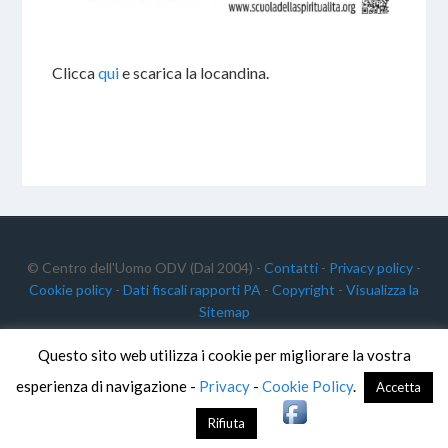
Clicca
qui
e scarica la locandina.
© Centro dell'Uomo ODV (Dal 2004) -
Contatti
-
Privacy policy
-
Cookie policy
-
Dati fiscali rapporti PA
-
Copyright
-
Visualizza la
Sitemap
Questo sito web utilizza i cookie per migliorare la vostra
Centro dell'Uomo ODV
C.F.: 91012340468
esperienza di navigazione -
Privacy
-
Cookie Policy
.
Accetta
P. IVA: 02191640511
Rifiuta