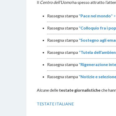
Il
Centro dell’Uomo
ha spesso attratto l’atte
Rassegna stampa
"
Pace nel mondo
" 
Rassegna stampa
"
Colloquio fra i pop
Rassegna stampa
"
Sostegno agli ema
Rassegna stampa
"
Tutela dell'ambien
Rassegna stampa
"
Rigenerazione inte
Rassegna stampa
"
Notizie e selezion
Alcune delle
testate giornalistiche
che hanno
TESTATE ITALIANE