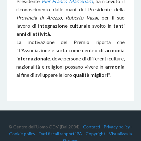
Presidente
Pier Franco Marcenaro
,
ha ricevuto il
riconoscimento dalle mani del Presidente della
Provincia di Arezzo
,
Roberto Vasai
, per il suo
lavoro di
integrazione culturale
svolto in
tanti
anni di attività
.
La motivazione del Premio riporta che
"L'Associazione è sorta come
centro di armonia
internazionale
, dove persone di differenti culture,
nazionalità e religioni possano vivere in
armonia
al fine di sviluppare le loro
qualità migliori
".
© Centro dell'Uomo ODV (Dal 2004) -
Contatti
-
Privacy policy
-
Cookie policy
-
Dati fiscali rapporti PA
-
Copyright
-
Visualizza la
Sitemap