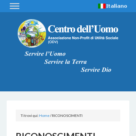
Ti trovi qui:
Home
/
RICONOSCIMENTI