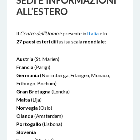
SEDI E INFORMAZIONI
ALL’ESTERO
Il
Centro dell’Uomo
è presente in
Italia
e in
27
paesi esteri
diffusi su scala
mondiale
:
Austria
(St. Marien)
Francia
(Parigi)
Germania
(Norimberga, Erlangen, Monaco,
Friburgo, Bochum)
Gran Bretagna
(Londra)
Malta
(Lija)
Norvegia
(Oslo)
Olanda
(Amsterdam)
Portogallo
(Lisbona)
Slovenia