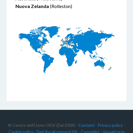
Nuova Zelanda
(Rolleston)
© Centro dell'Uomo ODV (Dal 2004) -
Contatti
-
Privacy policy
-
Cookie policy
-
Dati fiscali rapporti PA
-
Copyright
-
Visualizza la