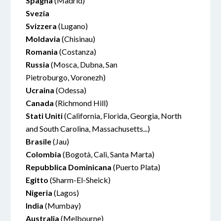
Spagna
(Madrid)
Svezia
Svizzera
(Lugano)
Moldavia
(Chisinau)
Romania
(Costanza)
Russia
(Mosca, Dubna, San
Pietroburgo, Voronezh)
Ucraina
(Odessa)
Canada
(Richmond Hill)
Stati Uniti
(California, Florida, Georgia, North
and South Carolina, Massachusetts...)
Brasile
(Jau)
Colombia
(Bogotà, Cali, Santa Marta)
Repubblica Dominicana
(Puerto Plata)
Egitto
(Sharm-El-Sheick)
Nigeria
(Lagos)
India
(Mumbay)
Australia
(Melbourne)