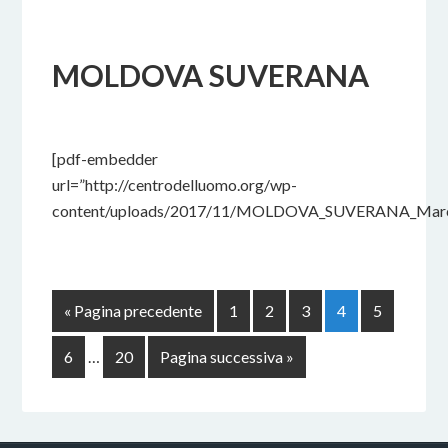
MOLDOVA SUVERANA
24 NOVEMBRE 2017
BY
[pdf-embedder
url=”http://centrodelluomo.org/wp-
content/uploads/2017/11/MOLDOVA_SUVERANA_Marce
« Pagina precedente
1
2
3
4
5
6
…
20
Pagina successiva »