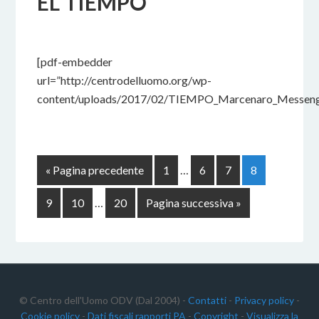
EL TIEMPO
17 FEBBRAIO 2017
BY
[pdf-embedder
url=”http://centrodelluomo.org/wp-
content/uploads/2017/02/TIEMPO_Marcenaro_Messenge
« Pagina precedente
1
…
6
7
8
9
10
…
20
Pagina successiva »
© Centro dell'Uomo ODV (Dal 2004) -
Contatti
-
Privacy policy
-
Cookie policy
-
Dati fiscali rapporti PA
-
Copyright
-
Visualizza la