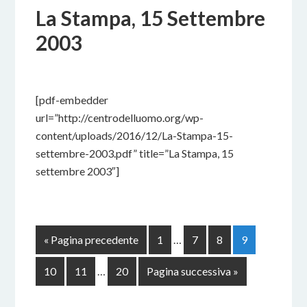
La Stampa, 15 Settembre
2003
6 DICEMBRE 2016
BY
[pdf-embedder
url=”http://centrodelluomo.org/wp-
content/uploads/2016/12/La-Stampa-15-
settembre-2003.pdf” title=”La Stampa, 15
settembre 2003″]
« Pagina precedente
1
…
7
8
9
10
11
…
20
Pagina successiva »